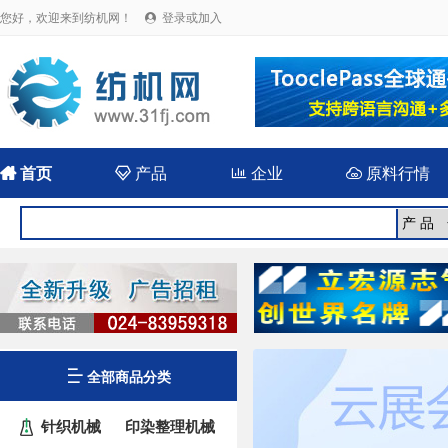
您好，欢迎来到纺机网！
登录或加入


首页

产品

企业

原料行情

全部商品分类
针织机械
印染整理机械