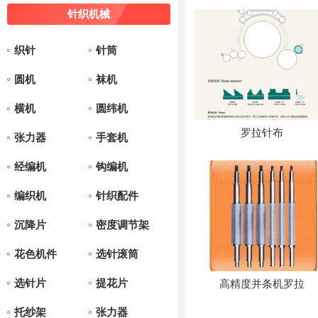
针织机械
织针
针筒
圆机
袜机
横机
圆纬机
罗拉针布
张力器
手套机
经编机
钩编机
编织机
针织配件
沉降片
密度调节架
花色机件
选针滚筒
选针片
提花片
高精度并条机罗拉
托纱架
张力器