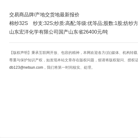
交易商
品牌/产地
交货地
最新报价
棉纱32S 纱支:32S;纱质:高配;等级:优等品;股数:1股;纺纱
山东宏洋化学有限公司
国产
山东省
26400元/吨
【版权声明】秉承互联网开放、包容的精神，本网欢迎各方(自)媒体、机构转
尊重与保护知识产权，如发现本站文章存在版权问题，烦请将版权疑问、授权
db123@netsun.com
，我们将第一时间核实、处理。