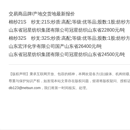
交易商
品牌/产地
交货地
最新报价
棉纱21S 纱支:21S;纱质:高配;等级:优等品;股数:1股;纺纱
山东省冠星纺织集团有限公司
冠星纺织
山东省
22800元/吨
棉纱32S 纱支:32S;纱质:高配;等级:优等品;股数:1股;纺纱
山东宏洋化学有限公司
国产
山东省
26400元/吨
山东省冠星纺织集团有限公司
冠星纺织
山东省
24500元/吨
【版权声明】秉承互联网开放、包容的精神，本网欢迎各方(自)媒体、机构转
尊重与保护知识产权，如发现本站文章存在版权问题，烦请将版权疑问、授权
db123@netsun.com
，我们将第一时间核实、处理。