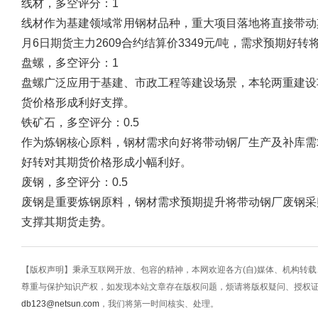
线材，多空评分：1
线材作为基建领域常用钢材品种，重大项目落地将直接带动其
月6日期货主力2609合约结算价3349元/吨，需求预期好
盘螺，多空评分：1
盘螺广泛应用于基建、市政工程等建设场景，本轮两重建设
货价格形成利好支撑。
铁矿石，多空评分：0.5
作为炼钢核心原料，钢材需求向好将带动钢厂生产及补库需
好转对其期货价格形成小幅利好。
废钢，多空评分：0.5
废钢是重要炼钢原料，钢材需求预期提升将带动钢厂废钢采
支撑其期货走势。
【版权声明】秉承互联网开放、包容的精神，本网欢迎各方(自)媒体、机构转
尊重与保护知识产权，如发现本站文章存在版权问题，烦请将版权疑问、授权
db123@netsun.com
，我们将第一时间核实、处理。