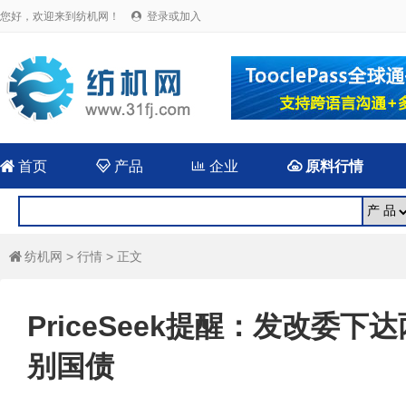
您好，欢迎来到纺机网！
登录或加入


首页

产品

企业

原料行情
纺机网
>
行情
> 正文

PriceSeek提醒：发改委
别国债