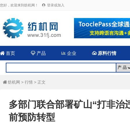
您好，欢迎来到纺机网！
登录或加入


首页

产品

企业

原料行情
纺机网
>
行情
> 正文

多部门联合部署矿山“打非治违
前预防转型