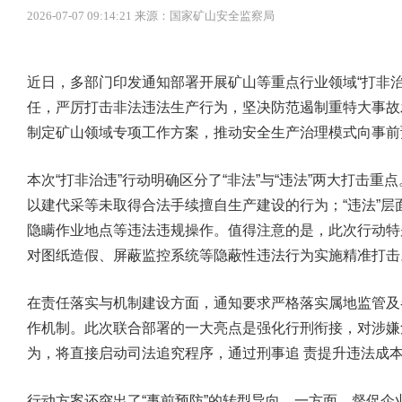
2026-07-07 09:14:21 来源：国家矿山安全监察局
近日，多部门印发通知部署开展矿山等重点行业领域“打非
任，严厉打击非法违法生产行为，坚决防范遏制重特大事故
制定矿山领域专项工作方案，推动安全生产治理模式向事前
本次“打非治违”行动明确区分了“非法”与“违法”两大打击重
以建代采等未取得合法手续擅自生产建设的行为；“违法”
隐瞒作业地点等违法违规操作。值得注意的是，此次行动特
对图纸造假、屏蔽监控系统等隐蔽性违法行为实施精准打击
在责任落实与机制建设方面，通知要求严格落实属地监管及
作机制。此次联合部署的一大亮点是强化行刑衔接，对涉嫌
为，将直接启动司法追究程序，通过刑事追 责提升违法成
行动方案还突出了“事前预防”的转型导向。一方面，督促