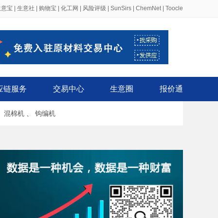
生意宝
|
生意社
|
购物宝
|
化工网
|
风险评级
|
SunSirs
|
ChemNet
|
Toocle
应链服务
交易中心
生意圈
报价通
、
混棉机
、
钩编机