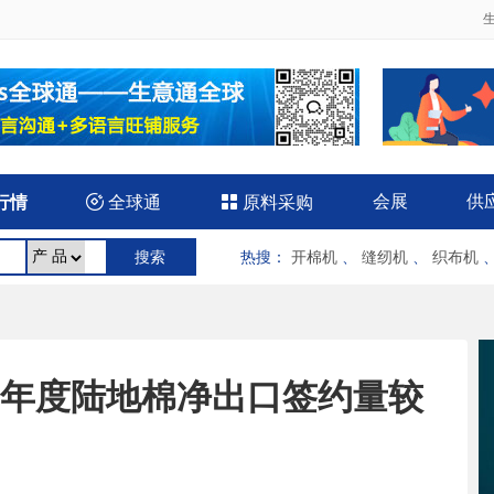
会展
供
行情

全球通

原料采购
热搜
：
开棉机
、
缝纫机
、
织布机
5/26年度陆地棉净出口签约量较