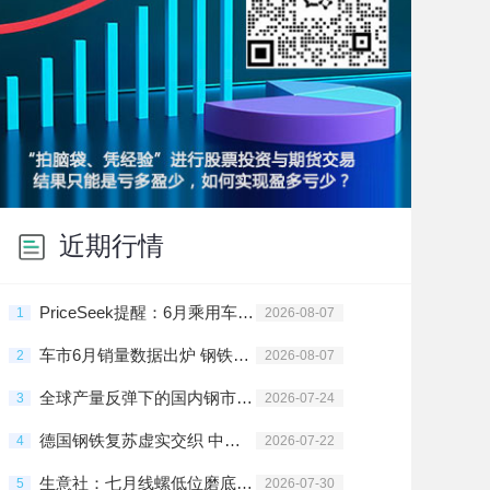
近期行情
PriceSeek提醒：6月乘用车销量下滑 钢材需求预期承压
1
2026-08-07
车市6月销量数据出炉 钢铁行业需求结构面临调整
2
2026-08-07
全球产量反弹下的国内钢市：出口承压与结构突围
3
2026-07-24
德国钢铁复苏虚实交织 中国钢铁出口短期受阻
4
2026-07-22
生意社：七月线螺低位磨底 静待政策与减产共振
5
2026-07-30