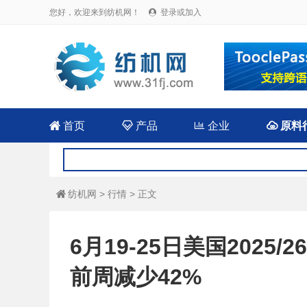
您好，欢迎来到纺机网！
登录或加入


首页

产品

企业

原料
纺机网
>
行情
> 正文

6月19-25日美国202
前周减少42%