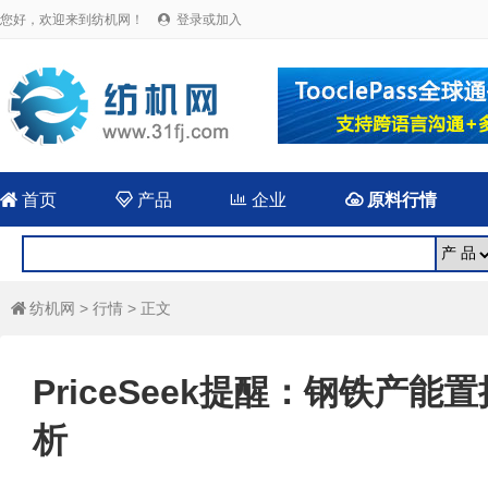
您好，欢迎来到纺机网！
登录或加入


首页

产品

企业

原料行情
纺机网
>
行情
> 正文

PriceSeek提醒：钢铁产
析