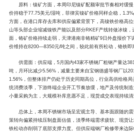
原料：镍矿方面，本周印尼镍矿配额审批节奏相对缓慢，
价持稳于77.75美元/湿吨，菲律宾镍矿价格同样企稳，1.3
方面，在港口库存去库和供应偏紧背景下，高镍铁价格高位持
山等头部企业缩减镍铁产能以及部分RKEF产线转做冰镍
面，铬矿价格持续走弱，天津港南非铬精矿9日外盘报价下
价维持在8200—8350元/吨之间，较此前有所松动，铬
供需面：供应端，5月国内43家不锈钢厂粗钢产量达381.6
吨，月环比减少5.56%，减量主要来自宝钢德盛等钢厂以2
1.56%，但整体排产仍处于历史同期高位，行业高供给格
统消费淡季，下游终端企业开工节奏放缓，地产及传统制造
小量采购为主，大规模补库意愿不足，现货成交表现持续清
总体上，本周不锈钢市场呈宏观主导、基本面跟随的震
策转向偏紧持续压制盘面估值，淡季终端需求疲软、现货让
铁松动亦削弱了底部支撑力度。但供应端钢厂检修带来边际