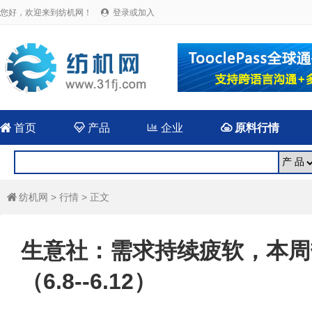
您好，欢迎来到纺机网！
登录或加入


首页

产品

企业

原料行情
纺机网
>
行情
> 正文

生意社：需求持续疲软，本周
（6.8--6.12）