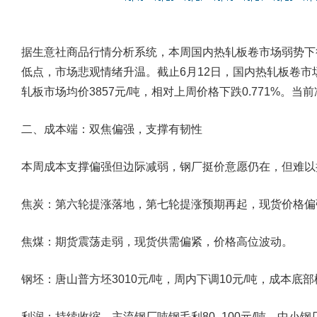
据生意社商品行情分析系统，本周国内热轧板卷市场弱势下
低点，市场悲观情绪升温。截止6月12日，国内热轧板卷市场均
轧板市场均价3857元/吨，相对上周价格下跌0.771%。当
二、成本端：双焦偏强，支撑有韧性
本周成本支撑偏强但边际减弱，钢厂挺价意愿仍在，但难以
焦炭：第六轮提涨落地，第七轮提涨预期再起，现货价格偏
焦煤：期货震荡走弱，现货供需偏紧，价格高位波动。
钢坯：唐山普方坯3010元/吨，周内下调10元/吨，成本底
利润：持续收缩，主流钢厂吨钢毛利80–100元/吨，中小