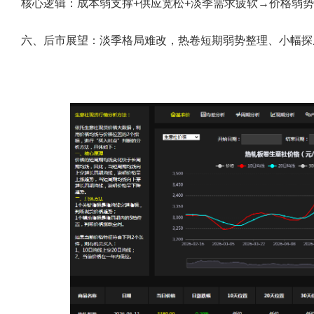
核心逻辑：成本弱支撑+供应宽松+淡季需求疲软→价格弱
六、后市展望：淡季格局难改，热卷短期弱势整理、小幅探