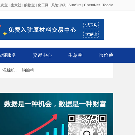
生意宝
|
生意社
|
购物宝
|
化工网
|
风险评级
|
SunSirs
|
ChemNet
|
Toocle
应链服务
交易中心
生意圈
报价通
、
混棉机
、
钩编机