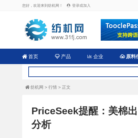
您好，欢迎来到纺机网！
登录或加入


首页

产品

企业

原料
纺机网
>
行情
> 正文

PriceSeek提醒：
分析