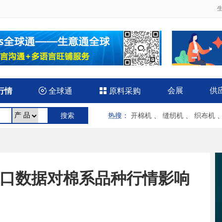
会展
供
行情

全球通

原料采购
热搜
：
开棉机
、
缝纫机
、
织布机
美棉出口数据对棉系品种行情影响