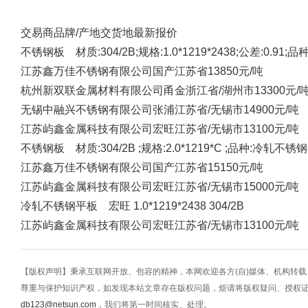
交易商
品牌/产地
交货地
最新报价
不锈钢板 材质:304/2B;规格:1.0*1219*2438;公差:0.91
江苏鑫万佳不锈钢有限公司
国产
江苏省
13850元/吨
杭州新双联金属材料有限公司
甬金
浙江省/湖州市
13300元/
无锡中融兴不锈钢有限公司
张浦
江苏省/无锡市
14900元/吨
江苏屿鑫金属科技有限公司
宏旺
江苏省/无锡市
13100元/吨
不锈钢板 材质:304/2B ;规格:2.0*1219*C ;品种:冷轧不
江苏鑫万佳不锈钢有限公司
国产
江苏省
15150元/吨
江苏屿鑫金属科技有限公司
宏旺
江苏省/无锡市
15000元/吨
冷轧不锈钢平板 宏旺 1.0*1219*2438 304/2B
江苏屿鑫金属科技有限公司
宏旺
江苏省/无锡市
13100元/吨
【版权声明】秉承互联网开放、包容的精神，本网欢迎各方(自)媒体、机构转
尊重与保护知识产权，如发现本站文章存在版权问题，烦请将版权疑问、授权
db123@netsun.com
，我们将第一时间核实、处理。