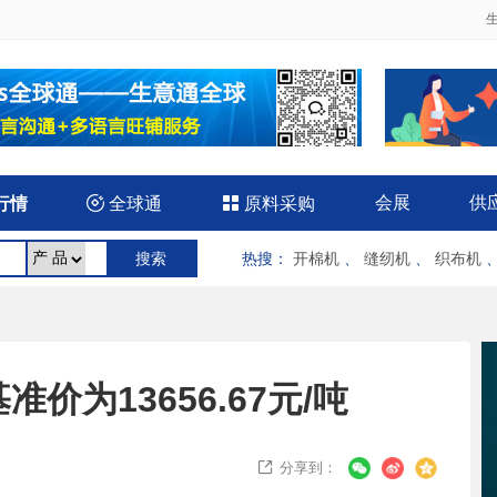
会展
供
行情

全球通

原料采购
热搜
：
开棉机
、
缝纫机
、
织布机
价为13656.67元/吨
分享到：
