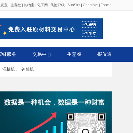
生意宝
|
生意社
|
购物宝
|
化工网
|
风险评级
|
SunSirs
|
ChemNet
|
Toocle
应链服务
交易中心
生意圈
报价通
、
混棉机
、
钩编机