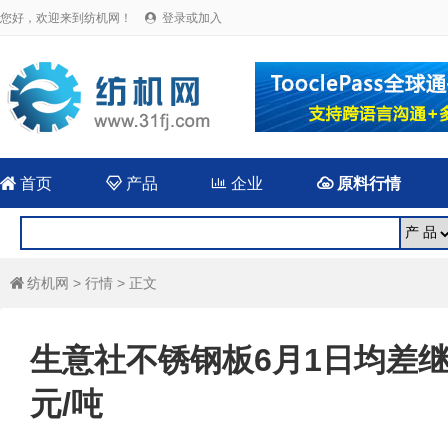
您好，欢迎来到纺机网！
登录或加入


首页

产品

企业

原料行情
纺机网
>
行情
> 正文

生意社不锈钢板6月1日均差继续
元/吨