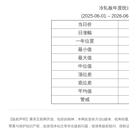
冷轧板年度统
(2025-06-01 -- 2026-0
当日价
日涨幅
一年位置
最小值
最大值
中位值
顶位差
底位差
平均值
警戒
【版权声明】秉承互联网开放、包容的精神，本网欢迎各方(自)媒体、机构转
尊重与保护知识产权，如发现本站文章存在版权问题，烦请将版权疑问、授权