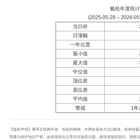
氨纶年度统计
(2025-05-29 -- 2026-0
当日价
日涨幅
一年位置
最小值
最大值
中位值
顶位差
底位差
平均值
警戒
1年
【版权声明】秉承互联网开放、包容的精神，本网欢迎各方(自)媒体、机构转
尊重与保护知识产权，如发现本站文章存在版权问题，烦请将版权疑问、授权