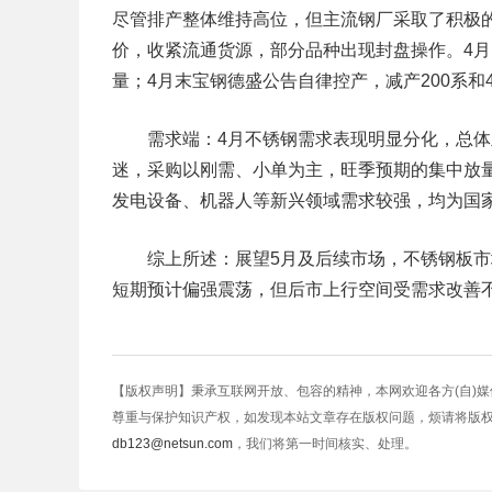
尽管排产整体维持高位，但主流钢厂采取了积极
价，收紧流通货源，部分品种出现封盘操作。4
量；4月末宝钢德盛公告自律控产，减产200系和
需求端：
4月不锈钢需求表现明显分化，总体
迷，采购以刚需、小单为主，旺季预期的集中放
发电设备、机器人等新兴领域需求较强，均为国
综上所述：展望5月及后续市场，不锈钢板市场仍
短期预计偏强震荡，但后市上行空间受需求改善
【版权声明】秉承互联网开放、包容的精神，本网欢迎各方(自)
尊重与保护知识产权，如发现本站文章存在版权问题，烦请将版
db123@netsun.com
，我们将第一时间核实、处理。