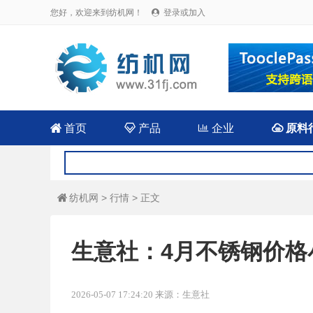
您好，欢迎来到纺机网！
登录或加入


首页

产品

企业

原料
纺机网
>
行情
> 正文

生意社：4月不锈钢价格
2026-05-07 17:24:20 来源：生意社