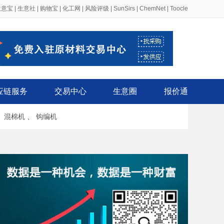
生意宝
|
生意社
|
购物宝
|
化工网
|
风险评级
|
SunSirs
|
ChemNet
|
Toocle
应链服务
交易中心
生意圈
报价通
、
混棉机
、
钩编机