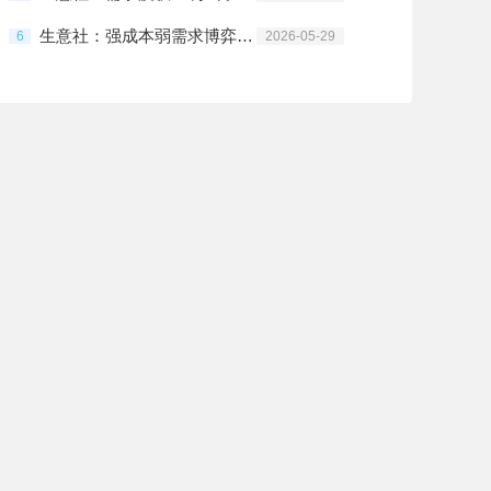
生意社：强成本弱需求博弈之下 5月氨纶价格先涨后跌
6
2026-05-29