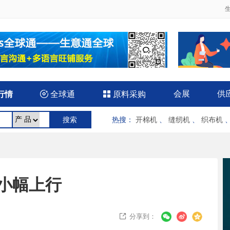
会展
供
行情

全球通

原料采购
热搜
：
开棉机
、
缝纫机
、
织布机
小幅上行
分享到：
